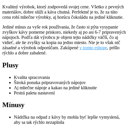
Kvalitný výrobok, ktorý zodpovedá svojej cene. Všetko z pevných
materiálov, dobre slúži a káva chutná. Perfektné je to, že za túto
cenu robí mliečne výrobky, aj horúcu čokoládu na jediné kliknutie.
Jediné mínus za vyše rok používania, že často si pýta vysypanie
zvyškov kávy pomerne priskoro, niekedy aj po asi 6-7 pripravených
nápojoch. Podľa dát výrobcu je objem tejto nádržky väčší, čo aj
vidieť, ale tie zvyšky sa kopia na jedno miesto. Nie je to však nič
zásadné a výrobok odporúčam. Zakúpené
v tomto eshope
, prišlo
rýchlo a dobre zabalené.
Plusy
Kvalita spracovania
Široká ponuka pripravovaných nápojov
Aj mliečne nápoje a kakao na jediné kliknutie
Pestrá paleta nastavení
Mínusy
Nádržka na odpad z kávy by mohla byť lepšie vymyslená,
aby sa tak rýchlo nezaplnila