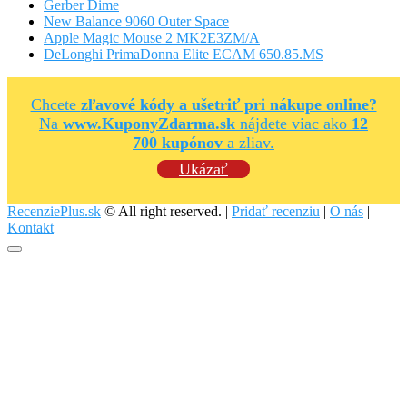
Gerber Dime
New Balance 9060 Outer Space
Apple Magic Mouse 2 MK2E3ZM/A
DeLonghi PrimaDonna Elite ECAM 650.85.MS
Chcete
zľavové kódy a ušetriť pri nákupe online?
Na
www.KuponyZdarma.sk
nájdete viac ako
12
700 kupónov
a zliav.
Ukázať
RecenziePlus.sk
© All right reserved. |
Pridať recenziu
|
O nás
|
Kontakt