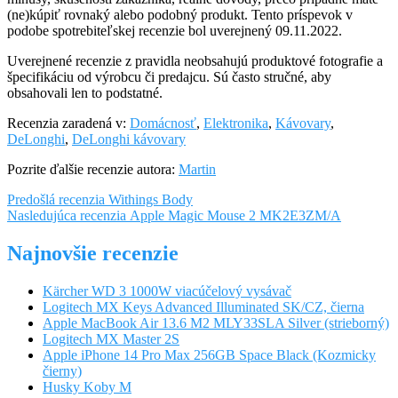
(ne)kúpiť rovnaký alebo podobný produkt. Tento príspevok v
podobe spotrebiteľskej recenzie bol uverejnený 09.11.2022.
Uverejnené recenzie z pravidla neobsahujú produktové fotografie a
špecifikáciu od výrobcu či predajcu. Sú často stručné, aby
obsahovali len to podstatné.
Recenzia zaradená v:
Domácnosť
,
Elektronika
,
Kávovary
,
DeLonghi
,
DeLonghi kávovary
Pozrite ďalšie recenzie autora:
Martin
Navigácia
Predošlá
Predošlá recenzia
Withings Body
recenzia:
Nasledujúca
Nasledujúca recenzia
Apple Magic Mouse 2 MK2E3ZM/A
v
recenzia:
článku
Najnovšie recenzie
Kärcher WD 3 1000W viacúčelový vysávač
Logitech MX Keys Advanced Illuminated SK/CZ, čierna
Apple MacBook Air 13.6 M2 MLY33SLA Silver (strieborný)
Logitech MX Master 2S
Apple iPhone 14 Pro Max 256GB Space Black (Kozmicky
čierny)
Husky Koby M