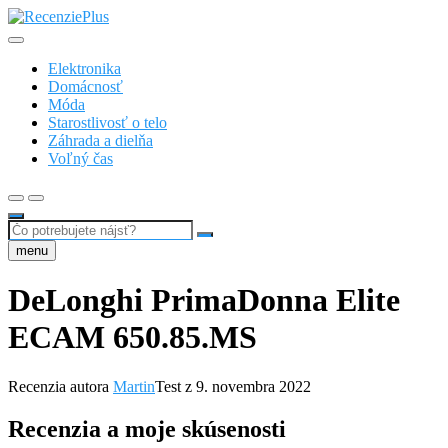
Skip
to
Recenzie a testy nezávisle od spotrebiteľov
content
RecenziePlus.sk
Elektronika
Domácnosť
Móda
Starostlivosť o telo
Záhrada a dielňa
Voľný čas
Search
…
menu
DeLonghi PrimaDonna Elite
ECAM 650.85.MS
Recenzia autora
Martin
Test z
9. novembra 2022
Recenzia a moje skúsenosti