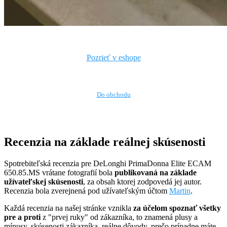
Pozrieť v eshope
Kde kúpiť
Do obchodu
Recenzia na základe reálnej skúsenosti
Spotrebiteľská recenzia pre DeLonghi PrimaDonna Elite ECAM
650.85.MS vrátane fotografií bola
publikovaná na základe
užívateľskej skúsenosti
, za obsah ktorej zodpovedá jej autor.
Recenzia bola zverejnená pod užívateľským účtom
Martin
.
Každá recenzia na našej stránke vznikla
za účelom spoznať všetky
pre a proti
z "prvej ruky" od zákazníka, to znamená plusy a
mínusy, skúsenosti zákazníka, reálne dôvody, prečo prípadne máte