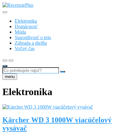
Skip
to
Recenzie a testy nezávisle od spotrebiteľov
content
RecenziePlus.sk
Elektronika
Domácnosť
Móda
Starostlivosť o telo
Záhrada a dielňa
Voľný čas
Search
…
menu
Elektronika
Kärcher WD 3 1000W viacúčelový
vysávač