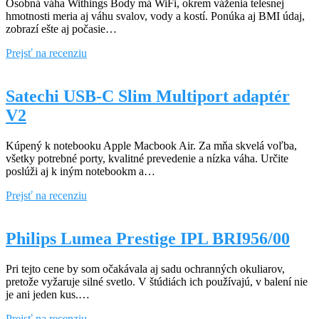
Osobná váha Withings Body má WiFi, okrem váženia telesnej
hmotnosti meria aj váhu svalov, vody a kostí. Ponúka aj BMI údaj,
zobrazí ešte aj počasie…
Withings
Prejsť na recenziu
Body
Satechi USB-C Slim Multiport adaptér
V2
Kúpený k notebooku Apple Macbook Air. Za mňa skvelá voľba,
všetky potrebné porty, kvalitné prevedenie a nízka váha. Určite
poslúži aj k iným notebookm a…
Satechi
Prejsť na recenziu
USB-
C
Slim
Philips Lumea Prestige IPL BRI956/00
Multiport
adaptér
Pri tejto cene by som očakávala aj sadu ochranných okuliarov,
V2
pretože vyžaruje silné svetlo. V štúdiách ich používajú, v balení nie
je ani jeden kus.…
Philips
Prejsť na recenziu