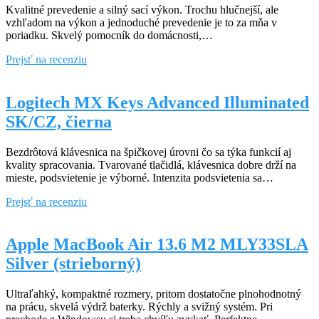
Kvalitné prevedenie a silný sací výkon. Trochu hlučnejší, ale
vzhľadom na výkon a jednoduché prevedenie je to za mňa v
poriadku. Skvelý pomocník do domácnosti,…
Kärcher
Prejsť na recenziu
WD
3
1000W
Logitech MX Keys Advanced Illuminated
viacúčelový
SK/CZ, čierna
vysávač
Bezdrôtová klávesnica na špičkovej úrovni čo sa týka funkcií aj
kvality spracovania. Tvarované tlačidlá, klávesnica dobre drží na
mieste, podsvietenie je výborné. Intenzita podsvietenia sa…
Logitech
Prejsť na recenziu
MX
Keys
Advanced
Apple MacBook Air 13.6 M2 MLY33SLA
Illuminated
Silver (strieborný)
SK/CZ,
čierna
Ultraľahký, kompaktné rozmery, pritom dostatočne plnohodnotný
na prácu, skvelá výdrž baterky. Rýchly a svižný systém. Pri