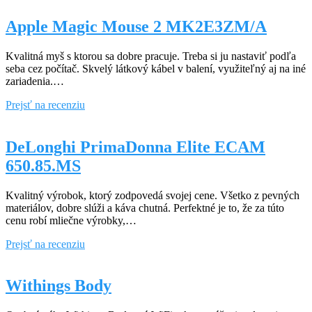
14
Pro
Apple Magic Mouse 2 MK2E3ZM/A
Max
256GB
Kvalitná myš s ktorou sa dobre pracuje. Treba si ju nastaviť podľa
Space
seba cez počítač. Skvelý látkový kábel v balení, využiteľný aj na iné
Black
zariadenia.…
(Kozmicky
čierny)
Apple
Prejsť na recenziu
Magic
Mouse
2
DeLonghi PrimaDonna Elite ECAM
MK2E3ZM/A
650.85.MS
Kvalitný výrobok, ktorý zodpovedá svojej cene. Všetko z pevných
materiálov, dobre slúži a káva chutná. Perfektné je to, že za túto
cenu robí mliečne výrobky,…
DeLonghi
Prejsť na recenziu
PrimaDonna
Elite
ECAM
Withings Body
650.85.MS