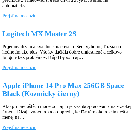
prechode z Windowsu si treba chvíľu zvykať. Perfektne
automaticky…
Apple
Prejsť na recenziu
MacBook
Air
13.6
Logitech MX Master 2S
M2
MLY33SLA
Príjemný dizajn a kvalitne spracovaná. Sedí výborne, ťažšia čo
Silver
hodnotím ako plus. Všetky tlačidlá dobre umiestnené a celkovo
(strieborný)
funguje bez problémov. Kúpil by som aj…
Logitech
Prejsť na recenziu
MX
Master
2S
Apple iPhone 14 Pro Max 256GB Space
Black (Kozmicky čierny)
Ako pri predošlých modeloch aj tu je kvalita spracovania na vysokej
úrovni. Dizajn znovu o krok dopredu, keďže rám okolo je tmavší a
menej na…
Apple
Prejsť na recenziu
iPhone