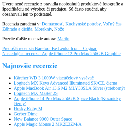
Uverejnené recenzie z pravidla neobsahujú produktové fotografie a
špecifikáciu od výrobcu či predajcu. Sú často stručné, aby
obsahovali len to podstatné.
Recenzia zaradená v:
Domácnosť
,
Kuchynské potreby
,
Voľný čas
,
Záhrada a dielňa
,
Morakniv
,
Nože
Pozrite ďalšie recenzie autora:
Martin
Navigácia
Predošlá
Predošlá recenzia
Barefoot Be Lenka Icon – Cognac
recenzia:
Nasledujúca
Nasledujúca recenzia
Apple iPhone 12 Pro Max 256GB Graphite
v
recenzia:
článku
Najnovšie recenzie
Kärcher WD 3 1000W viacúčelový vysávač
Logitech MX Keys Advanced Illuminated SK/CZ, čierna
Apple MacBook Air 13.6 M2 MLY33SLA Silver (strieborný)
Logitech MX Master 2S
Apple iPhone 14 Pro Max 256GB Space Black (Kozmicky
čierny)
Husky Koby M
Gerber Dime
New Balance 9060 Outer Space
Apple Magic Mouse 2 MK2E3ZM/A