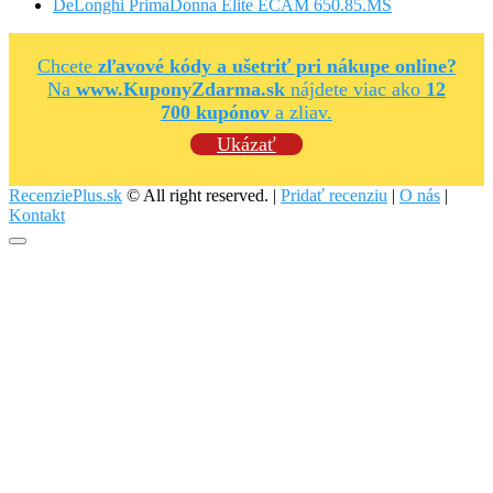
DeLonghi PrimaDonna Elite ECAM 650.85.MS
Chcete
zľavové kódy a ušetriť pri nákupe online?
Na
www.KuponyZdarma.sk
nájdete viac ako
12
700 kupónov
a zliav.
Ukázať
RecenziePlus.sk
© All right reserved. |
Pridať recenziu
|
O nás
|
Kontakt