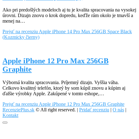
Ako pri predošlých modeloch aj tu je kvalita spracovania na vysokej
úrovni. Dizajn znovu o krok dopredu, keďže rám okolo je tmavší a
menej na…
Prejsť na recenziu
Apple iPhone 14 Pro Max 256GB Space Black
(Kozmicky čierny)
Apple iPhone 12 Pro Max 256GB
Graphite
Výborná kvalita spracovania. Príjemný dizajn. Vyššia váha.
Celkovo kvalitný telefón, ktorý by som kúpil znovu a kúpim aj
ďalšie výrobky Apple. Zakúpené v tomto eshope,…
Prejsť na recenziu
Apple iPhone 12 Pro Max 256GB Graphite
RecenziePlus.sk
© All right reserved. |
Pridať recenziu
|
O nás
|
Kontakt