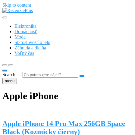
Skip to content
Recenzie a testy nezávisle od spotrebiteľov
RecenziePlus.sk
Elektronika
Domácnosť
Móda
Starostlivosť o telo
Záhrada a dielňa
Voľný čas
Search …
menu
Apple iPhone
Apple iPhone 14 Pro Max 256GB Space
Black (Kozmicky čierny)