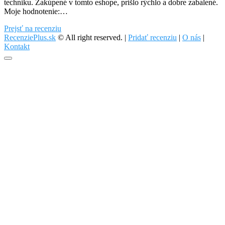
techniku. Zakúpené v tomto eshope, prišlo rýchlo a dobre zabalené.
Moje hodnotenie:…
Rowenta
Prejsť na recenziu
CF9540F0
RecenziePlus.sk
© All right reserved. |
Pridať recenziu
|
O nás
|
Kontakt