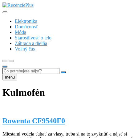
Skip
to
Recenzie a testy nezávisle od spotrebiteľov
content
RecenziePlus.sk
Elektronika
Domácnosť
Móda
Starostlivosť o telo
Záhrada a dielňa
Voľný čas
Search
…
menu
Kulmofén
Rowenta CF9540F0
Miestami vedela ťahať za vlasy, treba si na to zvyknúť a nájsť si